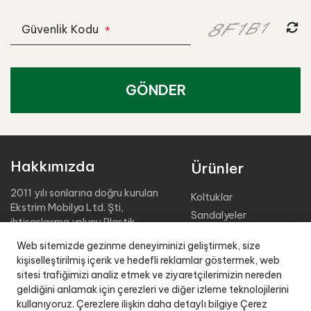
Güvenlik Kodu
*
GÖNDER
Hakkımızda
Ürünler
2011 yılı sonlarına doğru kurulan
Koltuklar
Ekstrim Mobilya Ltd. Şti,
Sandalyeler
ihtisaslaşma yolunu Plastik
Masalar
Bahçe Mobilyaları üretimine
Web sitemizde gezinme deneyiminizi geliştirmek, size
adamıştır.
Şezlonglar
kişiselleştirilmiş içerik ve hedefli reklamlar göstermek, web
Sehpalar
sitesi trafiğimizi analiz etmek ve ziyaretçilerimizin nereden
2.000 m2 kapalı üretim alanı,
Tabureler
geldiğini anlamak için çerezleri ve diğer izleme teknolojilerini
4000 m2 kapalı stok sahası ile
kullanıyoruz. Çerezlere ilişkin daha detaylı bilgiye Çerez
Organizasyon Grubu
müşteri istekleri doğrultusunda,