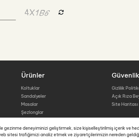
Ürünler
Güvenli
Koltuklar
Gizlilik Politi
Sandalyeler
Açık Rıza Be
Masalar
Site Haritası
Şezlonglar
Sehpalar
gezinme deneyiminizi geliştirmek, size kişiselleştirilmiş içerik ve hed
Tabureler
b sitesi trafiğimizi analiz etmek ve ziyaretçilerimizin nereden geldi
Organizasyon Grubu