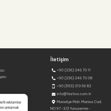
İletişim
k
+90 (236) 246 70 11
kası
yanı
+90 (236) 246 70 08
+90 (553) 313 56 82
info@festivo.com.tr
Muradiye Mah. Manisa Cad.
efli reklamlar
ğini anlamak
NO:97-3/3 Yunusemre-