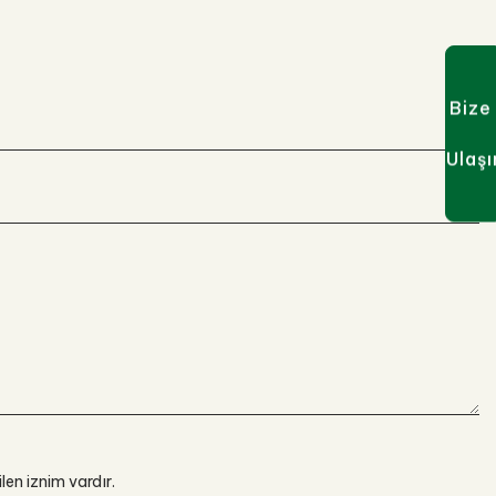
Bize
Ulaşı
ilen iznim vardır.