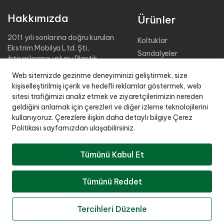
Hakkımızda
Ürünler
2011 yılı sonlarına doğru kurulan
Koltuklar
Ekstrim Mobilya Ltd. Şti,
Sandalyeler
ihtisaslaşma yolunu Plastik
Masalar
Bahçe Mobilyaları üretimine
Web sitemizde gezinme deneyiminizi geliştirmek, size
adamıştır.
Şezlonglar
kişiselleştirilmiş içerik ve hedefli reklamlar göstermek, web
Sehpalar
sitesi trafiğimizi analiz etmek ve ziyaretçilerimizin nereden
2.000 m2 kapalı üretim alanı,
Tabureler
geldiğini anlamak için çerezleri ve diğer izleme teknolojilerini
4000 m2 kapalı stok sahası ile
kullanıyoruz. Çerezlere ilişkin daha detaylı bilgiye Çerez
Organizasyon Grubu
müşteri istekleri doğrultusunda,
Politikası sayfamızdan ulaşabilirsiniz.
Oturma Grupları
kaliteden taviz vermeden
üretim yapmaktadır.
Çocuk Grubu
Tümünü Kabul Et
Şehir-Aksesuar Grubu
Plastik Enjeksiyon Kalıplar
Tümünü Reddet
Copyright © 2025 Tüm Hakları Saklıdır.
Tercihleri Düzenle