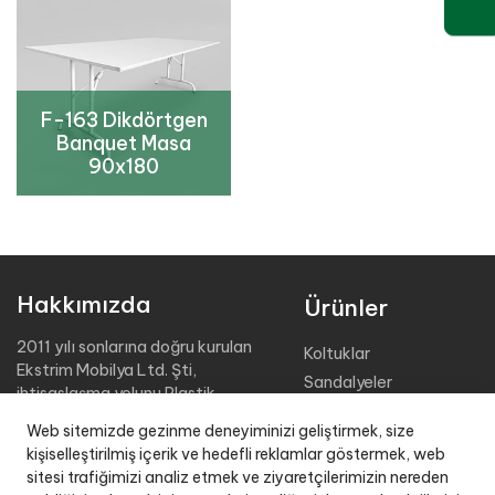
F-163 Dikdörtgen
Banquet Masa
90x180
Hakkımızda
Ürünler
2011 yılı sonlarına doğru kurulan
Koltuklar
Ekstrim Mobilya Ltd. Şti,
Sandalyeler
ihtisaslaşma yolunu Plastik
Masalar
Bahçe Mobilyaları üretimine
Web sitemizde gezinme deneyiminizi geliştirmek, size
adamıştır.
Şezlonglar
kişiselleştirilmiş içerik ve hedefli reklamlar göstermek, web
Sehpalar
sitesi trafiğimizi analiz etmek ve ziyaretçilerimizin nereden
2.000 m2 kapalı üretim alanı,