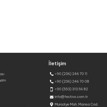
İletişim
k
+90 (236) 246 70 11
kası
yanı
+90 (236) 246 70 08
+90 (553) 313 56 82
info@festivo.com.tr
Muradiye Mah. Manisa Cad.