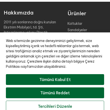
Hakkımızda
Ürünler
2011 yılı sonlarına doğru kurulan
Koltuklar
Ekstrim Mobilya Ltd. Şti,
Sandalyeler
ihtisaslaşma yolunu Plastik
Masalar
Bahçe Mobilyaları üretimine
Web sitemizde gezinme deneyiminizi geliştirmek, size
adamıştır.
Şezlonglar
kişiselleştirilmiş içerik ve hedefli reklamlar göstermek, web
Sehpalar
sitesi trafiğimizi analiz etmek ve ziyaretçilerimizin nereden
2.000 m2 kapalı üretim alanı,
Tabureler
geldiğini anlamak için çerezleri ve diğer izleme teknolojilerini
4000 m2 kapalı stok sahası ile
kullanıyoruz. Çerezlere ilişkin daha detaylı bilgiye Çerez
Organizasyon Grubu
müşteri istekleri doğrultusunda,
Politikası sayfamızdan ulaşabilirsiniz.
Oturma Grupları
kaliteden taviz vermeden
üretim yapmaktadır.
Çocuk Grubu
Tümünü Kabul Et
Şehir-Aksesuar Grubu
Plastik Enjeksiyon Kalıplar
Tümünü Reddet
Copyright © 2025 Tüm Hakları Saklıdır.
Tercihleri Düzenle