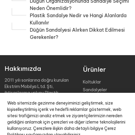
Düğün Organizasyonunda Sandalye Seçimi
Neden Önemlidir?
Plastik Sandalye Nedir ve Hangi Alanlarda
Kullanılır
Düğün Sandalyesi Alırken Dikkat Edilmesi
Gerekenler?
Hakkımızda
Ürünler
2011 yılı sonlarına doğru kurulan
Koltuklar
Ekstrim Mobilya Ltd. Şti,
Sandalyeler
ihtisaslaşma yolunu Plastik
Masalar
Bahçe Mobilyaları üretimine
Web sitemizde gezinme deneyiminizi geliştirmek, size
adamıştır.
Şezlonglar
kişiselleştirilmiş içerik ve hedefli reklamlar göstermek, web
Sehpalar
sitesi trafiğimizi analiz etmek ve ziyaretçilerimizin nereden
2.000 m2 kapalı üretim alanı,
Tabureler
geldiğini anlamak için çerezleri ve diğer izleme teknolojilerini
4000 m2 kapalı stok sahası ile
kullanıyoruz. Çerezlere ilişkin daha detaylı bilgiye Çerez
Organizasyon Grubu
müşteri istekleri doğrultusunda,
Politikası sayfamızdan ulaşabilirsiniz.